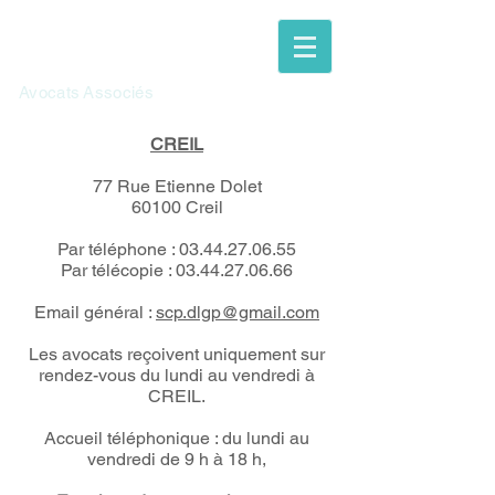
SCP DESJARDINS
LE GAC - PACAUD
Avocats ​Associés
CREIL
77 Rue Etienne Dolet
60100 Creil
Par téléphone :
03.44.27.06.55
Par télécopie : 03.44.27.06.66
Email général :
scp.dlgp@gmail.com
Les avocats reçoivent uniquement sur
rendez-vous du lundi au vendredi à
CREIL.
Accueil téléphonique : du lundi au
vendredi de 9 h à 18 h,